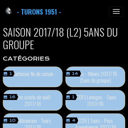
- TURONS 1951 -
SAISON 2017/18 (L2) 5ANS DU
GROUPE
CATÉGORIES
Barbecue fin de saison
Tours - Nîmes 2017/18
1
14
(5ans du groupe)
1ère soirée de noël
[CDF] Limoges - Tours
16
1
2017/18
2017/18
Châteauroux - Tours
[CDF] Tours - Pays
10
4
2017/18
Argentonnais 2017/18