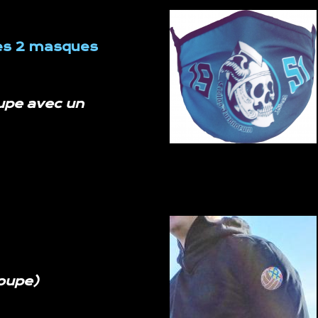
les 2 masques
oupe
avec un
roupe
)