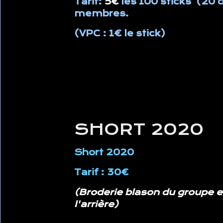
Tarif:
5€
les 100 sticks (20 
membres.
(VPC : 1€ le stick)
SHORT 2020
Short 2020
Tarif : 30€
(
Broderie blason du groupe e
l'arrière
)