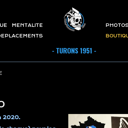
QUE
MENTALITE
PHOTO
DEPLACEMENTS
BOUTIQ
- TURONS 1951 -
E
0
on 2020.