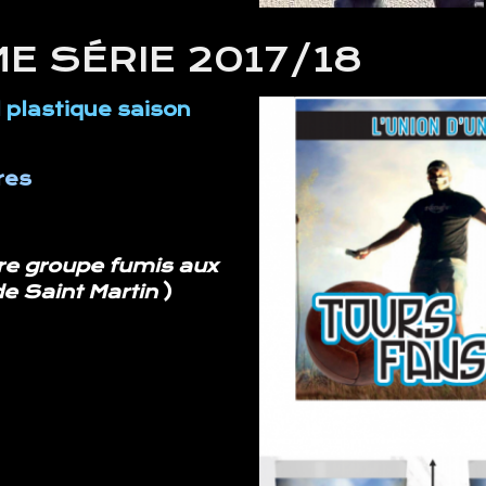
E SÉRIE 2017/18
 plastique saison
res
tre groupe fumis aux
de Saint Martin
)