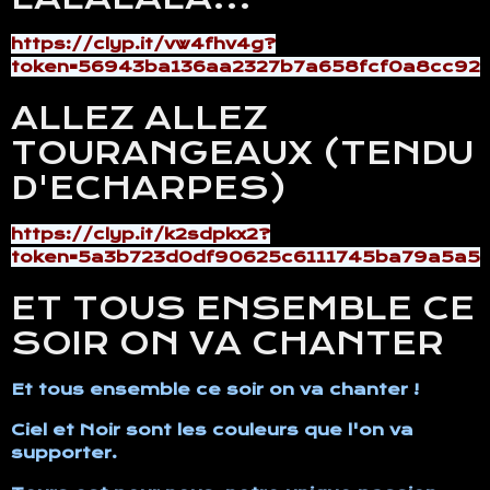
https://clyp.it/vw4fhv4g?
token=56943ba136aa2327b7a658fcf0a8cc92
ALLEZ ALLEZ
TOURANGEAUX (TENDU
D'ECHARPES)
https://clyp.it/k2sdpkx2?
token=5a3b723d0df90625c6111745ba79a5a5
ET TOUS ENSEMBLE CE
SOIR ON VA CHANTER
Et tous ensemble ce soir on va chanter !
Ciel et Noir sont les couleurs que l'on va
supporter.