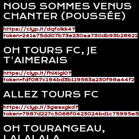
NOUS SOMMES VENUS
CHANTER (POUSSÉE)
https://clyp.it/dqfolkk4?
token=241a75dd07b73e230aa730db93b28621
OH TOURS FC, JE
T'AIMERAIS
https://clyp.it/fhl4igl0?
token=fdf087c194bd3b119563a230f98a44f2
ALLEZ TOURS FC
https://clyp.it/3gwsxgkd?
token=7987d227c5068f0423024bd1c75995e5
OH TOURANGEAU,
LALALALA...