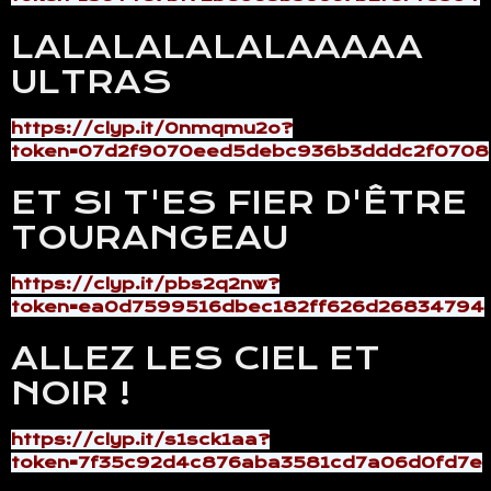
LALALALALALAAAAA
ULTRAS
https://clyp.it/0nmqmu2o?
token=07d2f9070eed5debc936b3dddc2f0708
ET SI T'ES FIER D'ÊTRE
TOURANGEAU
https://clyp.it/pbs2q2nw?
token=ea0d7599516dbec182ff626d26834794
ALLEZ LES CIEL ET
NOIR !
https://clyp.it/s1sck1aa?
token=7f35c92d4c876aba3581cd7a06d0fd7e