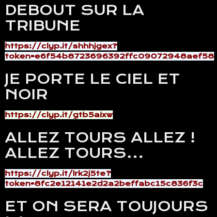
DEBOUT SUR LA
TRIBUNE
https://clyp.it/shhhjgex?
token=e6f54b8723696392ffc09072948aef58
JE PORTE LE CIEL ET
NOIR
https://clyp.it/gtb5aixw
ALLEZ TOURS ALLEZ !
ALLEZ TOURS...
https://clyp.it/lrk2j5te?
token=8fc2e12141e2d2a2beffabc15c836f3c
ET ON SERA TOUJOURS