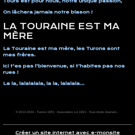
Tours est pour nous, notre unique passion,
On lâchera jamais notre blason !
LA TOURAINE EST MA
MÈRE
La Touraine est ma mère, les Turons sont
mes frères.
Ici t'es pas l'bienvenue, si t'habites pas nos
rues !
La la, lalalalala, la la, lalalala...
© 2012-2024 -
Turons 1951
: Association Loi 1901 - Tous droits réservés -
Créer un site internet avec e-monsite