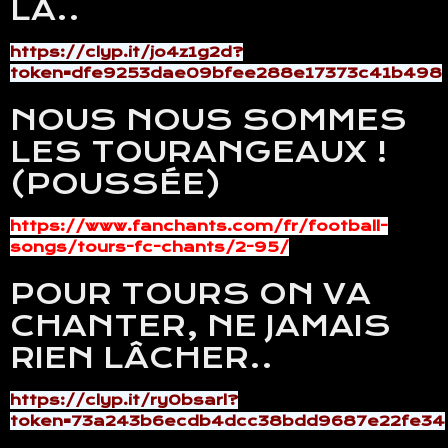
LA..
https://clyp.it/jo4z1g2d?
token=dfe9253dae09bfee288e17373c41b498
NOUS NOUS SOMMES
LES TOURANGEAUX !
(POUSSÉE)
https://www.fanchants.com/fr/football-
songs/tours-fc-chants/2-95/
POUR TOURS ON VA
CHANTER, NE JAMAIS
RIEN LÂCHER..
https://clyp.it/ry0bsarl?
token=73a243b6ecdb4dcc38bdd9687e22fe34