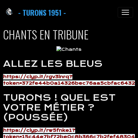
- TURONS 1951 -
CHANTS EN TRIBUNE
ALLEZ LES BLEUS
https://clyp.it/rgv3lnrq?
token=372fe44b0a14326bec76aa5cbfac6432
TURONS ! QUEL EST
VOTRE MÉTIER ?
(POUSSÉE)
https://clyp.it/rw5fnke1?
token=15c44e7bf72be0c8b366c7b2fef48304